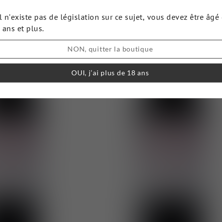
l n’existe pas de législation sur ce sujet, vous devez être âgé 
ans et plus.
NON, quitter la boutique
OUI, j’ai plus de 18 ans